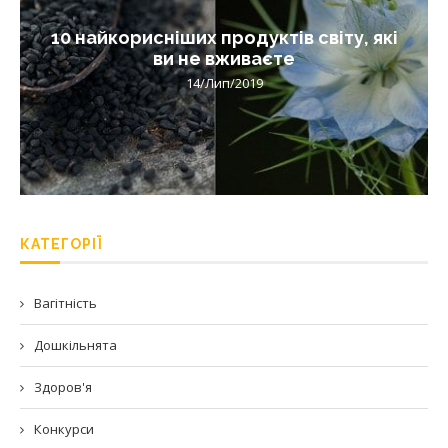
10 найкорисніших продуктів світу, які
ви не вживаєте
14/Лип/2019
КАТЕГОРІЇ
Вагітність
Дошкільнята
Здоров'я
Конкурси