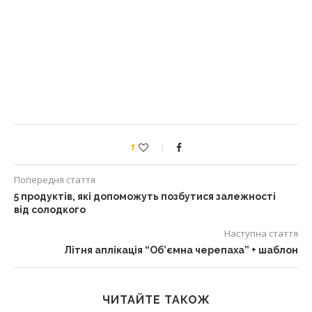
1
Попередня стаття
5 продуктів, які допоможуть позбутися залежності
від солодкого
Наступна стаття
Літня аплікація “Об’ємна черепаха” + шаблон
ЧИТАЙТЕ ТАКОЖ