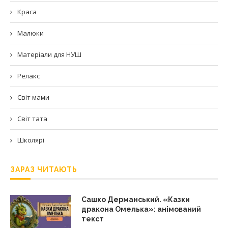
Краса
Малюки
Матеріали для НУШ
Релакс
Світ мами
Світ тата
Школярі
ЗАРАЗ ЧИТАЮТЬ
Сашко Дерманський. «Казки
дракона Омелька»: анімований
текст