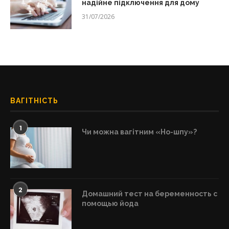
надійне підключення для дому
31/07/2026
ВАГІТНІСТЬ
1
Чи можна вагітним «Но-шпу»?
2
Домашний тест на беременность с
помощью йода