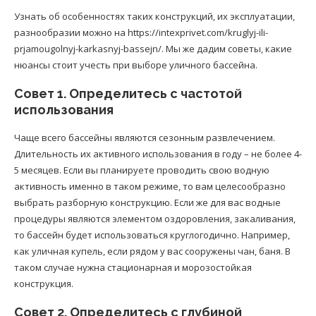
Узнать об особенностях таких конструкций, их эксплуатации,
разнообразии можно на https://intexprivet.com/kruglyj-ili-
prjamougolnyj-karkasnyj-bassejn/. Мы же дадим советы, какие
нюансы стоит учесть при выборе уличного бассейна.
Совет 1. Определитесь с частотой
использования
Чаще всего бассейны являются сезонным развлечением.
Длительность их активного использования в году – не более 4-
5 месяцев. Если вы планируете проводить свою водную
активность именно в таком режиме, то вам целесообразно
выбрать разборную конструкцию. Если же для вас водные
процедуры являются элементом оздоровления, закаливания,
то бассейн будет использоваться круглогодично. Например,
как уличная купель, если рядом у вас сооружены чан, баня. В
таком случае нужна стационарная и морозостойкая
конструкция.
Совет 2. Определитесь с глубиной