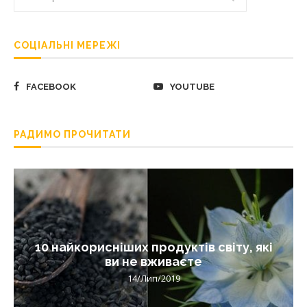
СОЦІАЛЬНІ МЕРЕЖІ
FACEBOOK
YOUTUBE
РАДИМО ПРОЧИТАТИ
10 найкорисніших продуктів світу, які
ви не вживаєте
14/Лип/2019