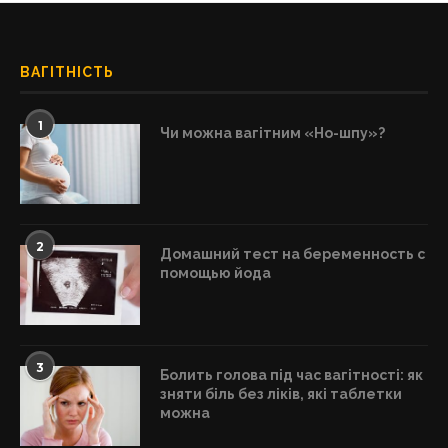
ВАГІТНІСТЬ
1
Чи можна вагітним «Но-шпу»?
2
Домашний тест на беременность с
помощью йода
3
Болить голова під час вагітності: як
зняти біль без ліків, які таблетки
можна