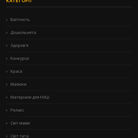
КАТЕГОРІЇ
Вагітність
Дошкільнята
Здоров'я
Конкурси
Краса
Малюки
Матеріали для НУШ
Релакс
Світ мами
Світ тата