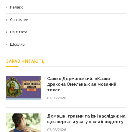
Релакс
Світ мами
Світ тата
Школярі
ЗАРАЗ ЧИТАЮТЬ
Сашко Дерманський. «Казки
дракона Омелька»: анімований
текст
03/08/2026
Домашні травми та їхні наслідки: на
що звертати увагу після інциденту
03/08/2026