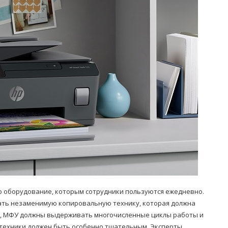
Попробуйте рецепт
симптоми
легендарного супа доктора
 дітей
Моро, который без...
08/Січ/2021
 оборудование, которым сотрудники пользуются ежедневно.
ать незаменимую копировальную технику, которая должна
ры, МФУ должны выдерживать многочисленные циклы работы и
й техники должен быть особенно тщательным. Эксперты