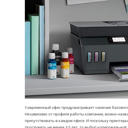
равильно принимать
Лікарі назвали 
льна: никакого кипятка
коронавірусу в
и...
14/Бер/2020
30/Січ/2021
Современный офис предусматривает наличие базового
Независимо от профиля работы компании, можно назв
присутствовать в каждом офисе. И поскольку принте
прослужить не менее 3-5 лет, то выбор копировально