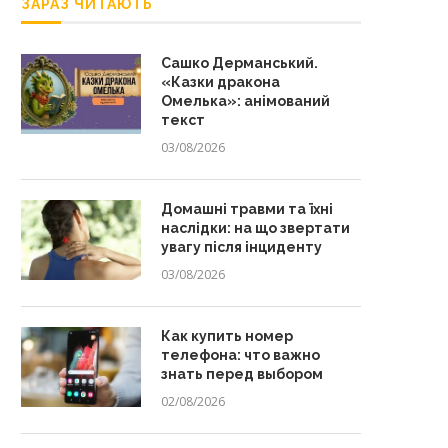
ЗАРАЗ ЧИТАЮТЬ
Сашко Дерманський.
«Казки дракона
Омелька»: анімований
текст
03/08/2026
Домашні травми та їхні
наслідки: на що звертати
увагу після інциденту
03/08/2026
Как купить номер
телефона: что важно
знать перед выбором
02/08/2026