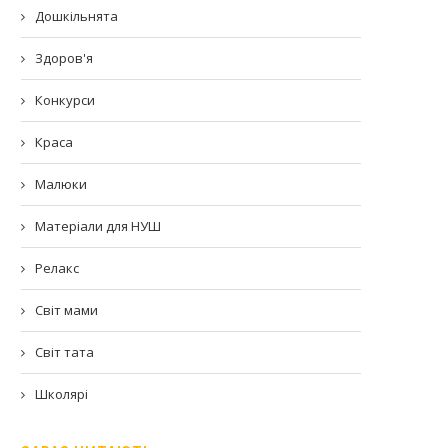
Дошкільнята
Здоров'я
Конкурси
Краса
Малюки
Матеріали для НУШ
Релакс
Світ мами
Світ тата
Школярі