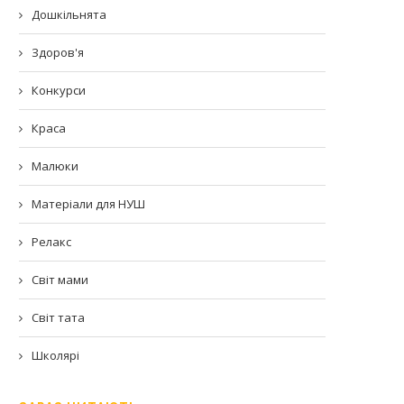
Дошкільнята
Здоров'я
Конкурси
Краса
Малюки
Матеріали для НУШ
Релакс
Світ мами
Світ тата
Школярі