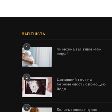
ВАГІТНІСТЬ
1
Чи можна вагітним «Но-
шпу»?
2
Домашний тест на
беременность с помощью
йода
3
Болить голова під час