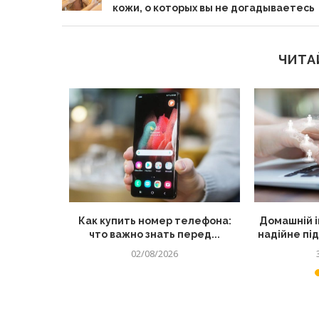
кожи, о которых вы не догадываетесь
ЧИТА
остійно
Как купить номер телефона:
Домашній і
 інші...
что важно знать перед...
надійне пі
02/08/2026