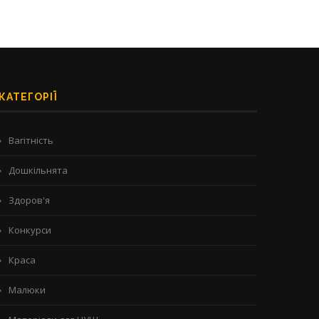
КАТЕГОРІЇ
Вагітність
Дошкільнята
Здоров'я
Конкурси
Краса
Малюки