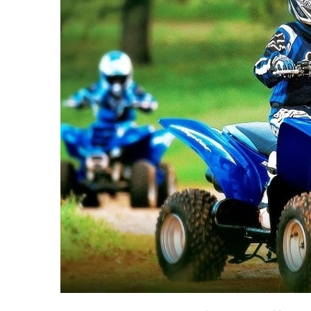
равильно принимать
Лікарі назвали 
льна: никакого кипятка
коронавірусу в
и...
14/Бер/2020
30/Січ/2021