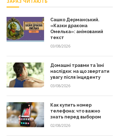
ЗАРАЗ ЧИТАЮТЬ
Сашко Дерманський.
«Казки дракона
Омелька»: анімований
текст
03/08/2026
Домашні травми та їхні
наслідки: на що звертати
увагу після інциденту
03/08/2026
Как купить номер
телефона: что важно
знать перед выбором
02/08/2026