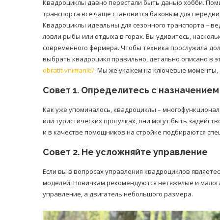
Квадроциклы давно перестали быть данью хобби. Пом
транспорта все чаще становится базовым для передви
Квадроциклы идеальны для сезонного транспорта – вед
ловли рыбы или отдыха в горах. Вы удивитесь, наско
современного фермера. Чтобы техника прослужила дол
выбрать квадроцикл правильно, детально описано в э
obratit-vnimanie/
. Мы же укажем на ключевые моменты, 
Совет 1. Определитесь с назначением
Как уже упоминалось, квадроциклы – многофункционал
или туристических прогулках, они могут быть задейств
и в качестве помощников на стройке подбираются сп
Совет 2. Не усложняйте управление
Если вы в вопросах управления квадроциклов являетес
моделей. Новичкам рекомендуются нетяжелые и малог
управление, а двигатель небольшого размера.