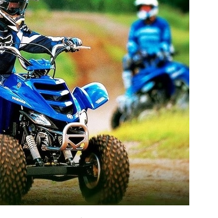
Попробуйте рецепт
симптоми
легендарного супа доктора
 дітей
Моро, который без...
08/Січ/2021