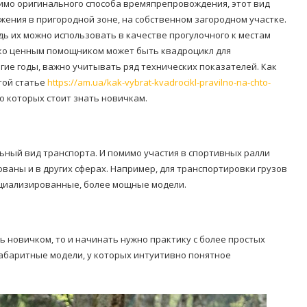
имо оригинального способа времяпрепровождения, этот вид
жения в пригородной зоне, на собственном загородном участке.
ь их можно использовать в качестве прогулочного к местам
лько ценным помощником может быть квадроцикл для
гие годы, важно учитывать ряд технических показателей. Как
той статье
https://am.ua/kak-vybrat-kvadrocikl-pravilno-na-chto-
о которых стоит знать новичкам.
ьный вид транспорта. И помимо участия в спортивных ралли
ованы и в других сферах. Например, для транспортировки грузов
ециализированные, более мощные модели.
ь новичком, то и начинать нужно практику с более простых
абаритные модели, у которых интуитивно понятное