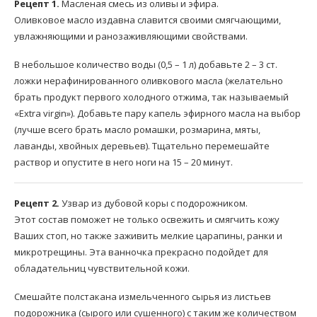
Рецепт 1.
Масленая смесь из оливы и эфира.
Оливковое масло издавна славится своими смягчающими,
увлажняющими и ранозаживляющими свойствами.
В небольшое количество воды (0,5 – 1 л) добавьте 2 – 3 ст.
ложки нерафинированного оливкового масла (желательно
брать продукт первого холодного отжима, так называемый
«Extra virgin»). Добавьте пару капель эфирного масла на выбор
(лучше всего брать масло ромашки, розмарина, мяты,
лаванды, хвойных деревьев). Тщательно перемешайте
раствор и опустите в него ноги на 15 – 20 минут.
Рецепт 2.
Узвар из дубовой коры с подорожником.
Этот состав поможет не только освежить и смягчить кожу
Ваших стоп, но также заживить мелкие царапины, ранки и
микротрещины. Эта ванночка прекрасно подойдет для
обладательниц чувствительной кожи.
Смешайте полстакана измельченного сырья из листьев
подорожника (сырого или сушенного) с таким же количеством