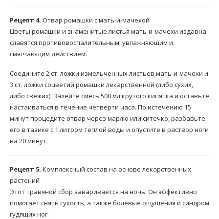
Рецепт 4.
Отвар ромашки с мать-и-мачехой
Цветы ромашки и знаменитые листья мать-и-мачехи издавна
славятся противовоспалительным, увлажняющим и
смягчающим действием.
Соедините 2 ст. ложки измельченных листьев мать-и-мачехи и
3 ст. ложки соцветий ромашки лекарственной (либо сухих,
либо свежих). Залейте смесь 500 мл крутого кипятка и оставьте
настаиваться в течение четверти часа. По истечению 15
минут процедите отвар через марлю или ситечко, разбавьте
его в тазике с 1 литром теплой воды и опустите в раствор ноги
на 20 минут.
Рецепт 5.
Комплексный состав на основе лекарственных
растений
Этот травяной сбор заваривается на ночь. Он эффективно
помогает снять сухость, а также болевые ощущения и синдром
гудящих ног.