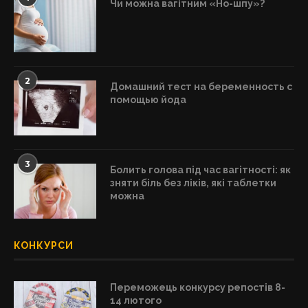
Чи можна вагітним «Но-шпу»?
2
Домашний тест на беременность с
помощью йода
3
Болить голова під час вагітності: як
зняти біль без ліків, які таблетки
можна
КОНКУРСИ
Переможець конкурсу репостів 8-
14 лютого