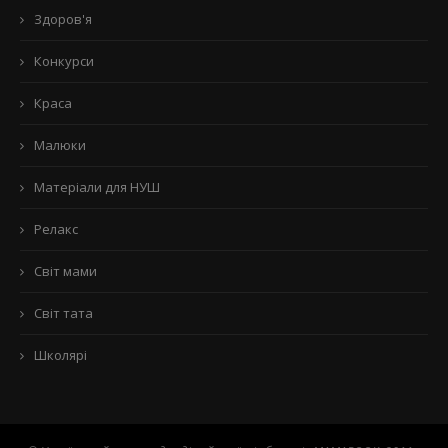
Здоров'я
Конкурси
Краса
Малюки
Матеріали для НУШ
Релакс
Світ мами
Світ тата
Школярі