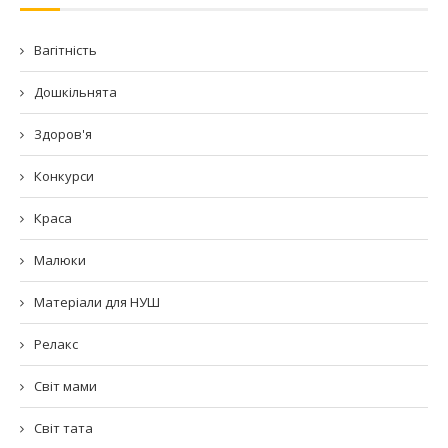
Вагітність
Дошкільнята
Здоров'я
Конкурси
Краса
Малюки
Матеріали для НУШ
Релакс
Світ мами
Світ тата