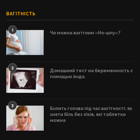
ВАГІТНІСТЬ
1
Чи можна вагітним «Но-шпу»?
2
Домашний тест на беременность с
помощью йода
3
Болить голова під час вагітності: як
зняти біль без ліків, які таблетки
можна