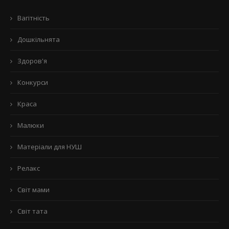
Вагітність
Дошкільнята
Здоров'я
Конкурси
Краса
Малюки
Матеріали для НУШ
Релакс
Світ мами
Світ тата