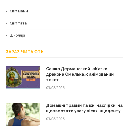
Світ мами
Світ тата
Школярі
ЗАРАЗ ЧИТАЮТЬ
Сашко Дерманський. «Казки
дракона Омелька»: анімований
текст
03/08/2026
Домашні травми та їхні наслідки: на
що звертати увагу після інциденту
03/08/2026