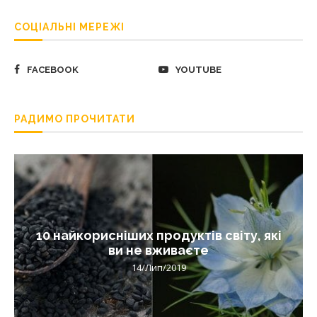
СОЦІАЛЬНІ МЕРЕЖІ
FACEBOOK
YOUTUBE
РАДИМО ПРОЧИТАТИ
10 найкорисніших продуктів світу, які
ви не вживаєте
14/Лип/2019