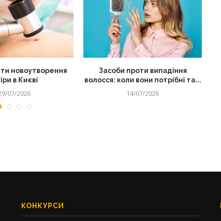
ти новоутворення
Засоби проти випадіння
іри в Києві
волосся: коли вони потрібні та...
29/07/2026
14/07/2026
КОНКУРСИ