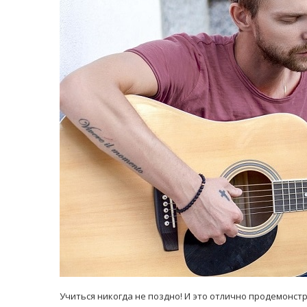
равильно принимать
Лікарі назвали 
льна: никакого кипятка
коронавірусу в
и...
14/Бер/2020
30/Січ/2021
Учиться никогда не поздно! И это отлично продемонст