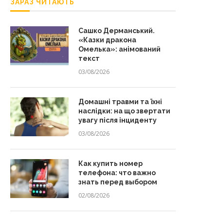
ЗАРАЗ ЧИТАЮТЬ
Сашко Дерманський.
«Казки дракона
Омелька»: анімований
текст
03/08/2026
Домашні травми та їхні
наслідки: на що звертати
увагу після інциденту
03/08/2026
Как купить номер
телефона: что важно
знать перед выбором
02/08/2026