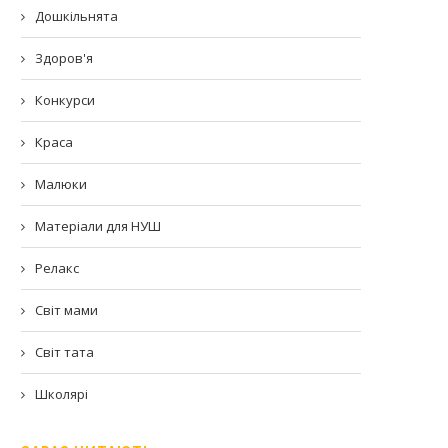
Дошкільнята
Здоров'я
Конкурси
Краса
Малюки
Матеріали для НУШ
Релакс
Світ мами
Світ тата
Школярі