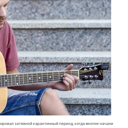
Попробуйте рецепт
симптоми
легендарного супа доктора
 дітей
Моро, который без...
08/Січ/2021
рировал затяжной карантинный период, когда многие начали