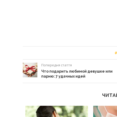
0
Попередня стаття
Что подарить любимой девушке или
парню: 7 удачных идей
ЧИТА