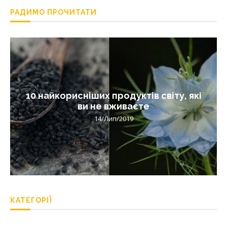
РАДИМО ПРОЧИТАТИ
10 найкорисніших продуктів світу, які
ви не вживаєте
14/Лип/2019
КАТЕГОРІЇ