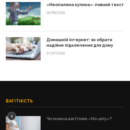
«Неопалима купина»: повний текст
02/08/2026
Домашній інтернет: як обрати
надійне підключення для дому
31/07/2026
ВАГІТНІСТЬ
1
Чи можна вагітним «Но-шпу»?