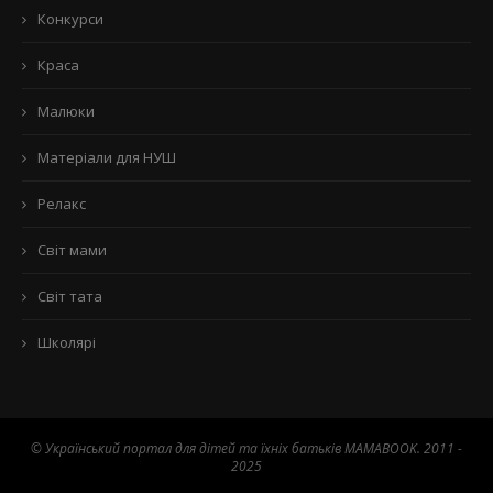
Конкурси
Краса
Малюки
Матеріали для НУШ
Релакс
Світ мами
Світ тата
Школярі
© Український портал для дітей та їхніх батьків MAMABOOK. 2011 -
2025