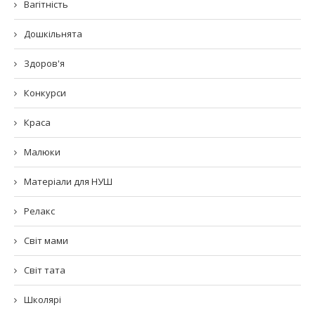
Вагітність
Дошкільнята
Здоров'я
Конкурси
Краса
Малюки
Матеріали для НУШ
Релакс
Світ мами
Світ тата
Школярі