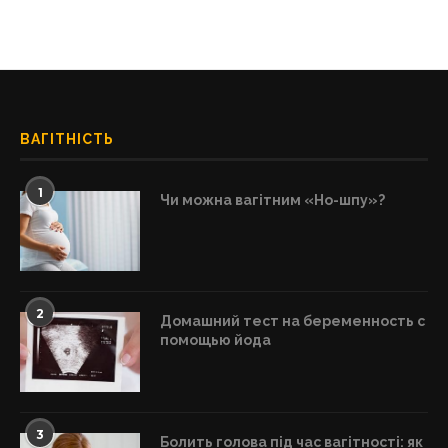
ВАГІТНІСТЬ
1
Чи можна вагітним «Но-шпу»?
2
Домашний тест на беременность с
помощью йода
3
Болить голова під час вагітності: як