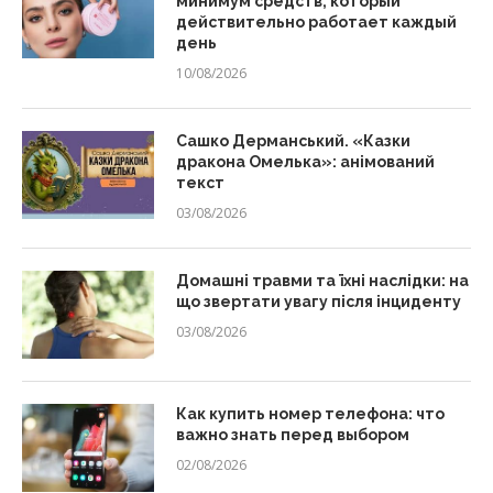
минимум средств, который
действительно работает каждый
день
10/08/2026
Сашко Дерманський. «Казки
дракона Омелька»: анімований
текст
03/08/2026
Домашні травми та їхні наслідки: на
що звертати увагу після інциденту
03/08/2026
Как купить номер телефона: что
важно знать перед выбором
02/08/2026