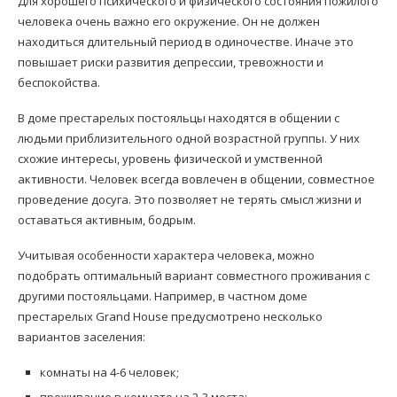
Для хорошего психического и физического состояния пожилого
человека очень важно его окружение. Он не должен
находиться длительный период в одиночестве. Иначе это
повышает риски развития депрессии, тревожности и
беспокойства.
В доме престарелых постояльцы находятся в общении с
людьми приблизительного одной возрастной группы. У них
схожие интересы, уровень физической и умственной
активности. Человек всегда вовлечен в общении, совместное
проведение досуга. Это позволяет не терять смысл жизни и
оставаться активным, бодрым.
Учитывая особенности характера человека, можно
подобрать оптимальный вариант совместного проживания с
другими постояльцами. Например, в частном доме
престарелых Grand House предусмотрено несколько
вариантов заселения:
комнаты на 4-6 человек;
проживание в комнате на 2-3 места;