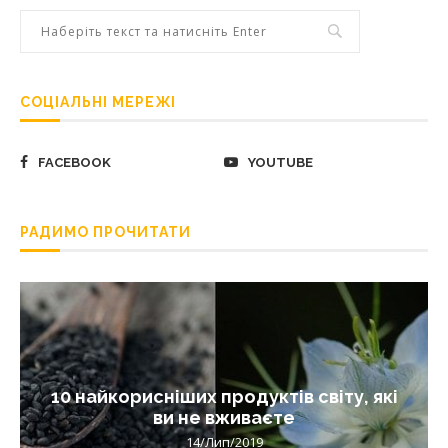
СОЦІАЛЬНІ МЕРЕЖІ
FACEBOOK
YOUTUBE
РАДИМО ПРОЧИТАТИ
10 найкорисніших продуктів світу, які
ви не вживаєте
14/Лип/2019