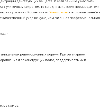
центрации действующих веществ. И если раньше у нас были
ма с улиточным секретом, то сегодня азиатские производители
машних условиях. Косметика от
Xiaomoxuan
– это целая линейка
т качественный уход не хуже, чем салонная профессиональная
xuan
 уникальных революционных формул. При регулярном
оровления и реконструкции волос, поддерживать их в
ых металлов;