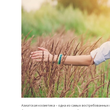
равильно принимать
Лікарі назвали 
льна: никакого кипятка
коронавірусу в
и...
14/Бер/2020
30/Січ/2021
Азиатская косметика – одна из самых востребованных