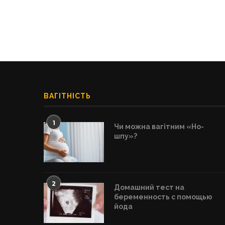
ВАГІТНІСТЬ
1
Чи можна вагітним «Но-
шпу»?
2
Домашний тест на
беременность с помощью
йода