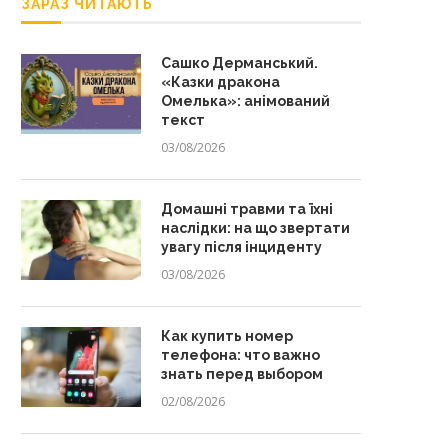
ЗАРАЗ ЧИТАЮТЬ
Сашко Дерманський.
«Казки дракона
Омелька»: анімований
текст
03/08/2026
Домашні травми та їхні
наслідки: на що звертати
увагу після інциденту
03/08/2026
Как купить номер
телефона: что важно
знать перед выбором
02/08/2026