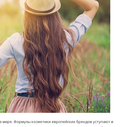
Попробуйте рецепт
симптоми
легендарного супа доктора
 дітей
Моро, который без...
08/Січ/2021
 в мире. Формулы косметики европейских брендов уступают в