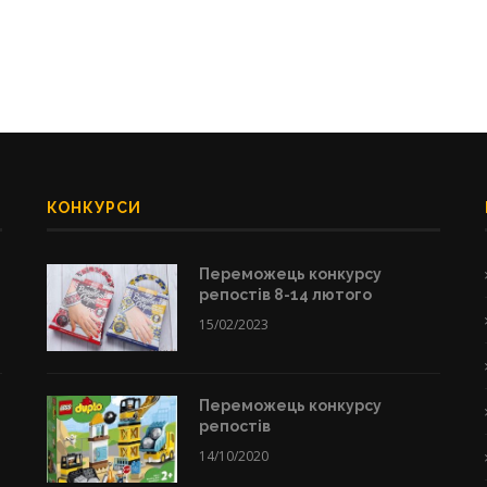
КОНКУРСИ
Переможець конкурсу
репостів 8-14 лютого
15/02/2023
Переможець конкурсу
репостів
14/10/2020