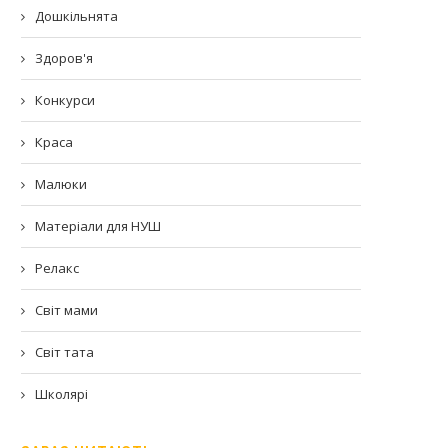
Дошкільнята
Здоров'я
Конкурси
Краса
Малюки
Матеріали для НУШ
Релакс
Світ мами
Світ тата
Школярі