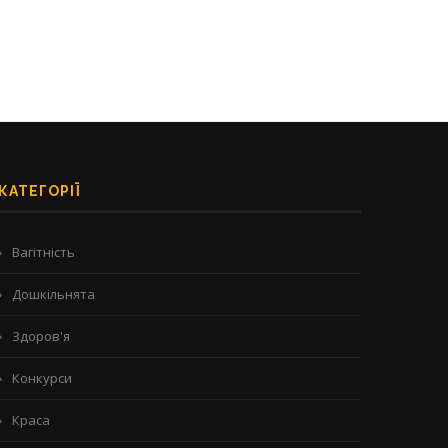
КАТЕГОРІЇ
Вагітність
Дошкільнята
Здоров'я
Конкурси
Краса