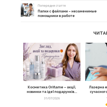
Попередня стаття
Папки с файлами – незаменимые
помощники в работе
ЧИТА
тку для
Косметика Oriflame – акції,
Лазерна е
д по...
новинки та ідеї подарунків...
сучасного
31/07/2026