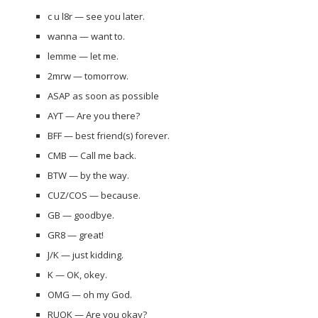
c u l8r — see you later.
wanna — want to.
lemme — let me.
2mrw — tomorrow.
ASAP as soon as possible
AYT — Are you there?
BFF — best friend(s) forever.
CMB — Call me back.
BTW — by the way.
CUZ/COS — because.
GB — goodbye.
GR8 — great!
J/K — just kidding.
K — OK, okey.
OMG — oh my God.
RUOK — Are you okay?