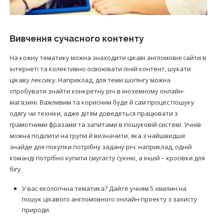
Вивчення сучасного контенту
На кожну тематику можна знаходити цікаві англомовні сайти в
інтернеті та колективно освоювати їхній контент, шукати
цікаву лексику. Наприклад, для теми шопінгу можна
спробувати знайти конкретну річ в іноземному онлайн-
магазині. Важливим та корисним буде й сам процес пошуку
одягу чи техніки, адже дітям доведеться працювати з
грамотними фразами та запитами в пошуковій системі. Учнів
можна поділити на групи й визначити, яка з найшвидше
знайде для покупки потрібну задану річ: наприклад, одній
команді потрібно купити смугасту сукню, а іншій – кросівки для
бігу.
У вас екологічна тематика? Дайте учням 5 хвилин на
пошук цікавого англомовного онлайн-проекту з захисту
природи.