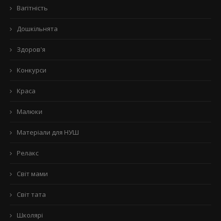
Вагітність
Дошкільнята
Здоров'я
Конкурси
Краса
Малюки
Матеріали для НУШ
Релакс
Світ мами
Світ тата
Школярі