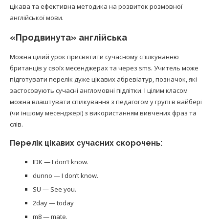
цікава та ефективна методика на розвиток розмовної
англійської мови.
«Продвинута» англійська
Можна цілий урок присвятити сучасному спілкуванню
британців у своїх месенджерах та через sms. Учитель може
підготувати перелік дуже цікавих абревіатур, позначок, які
застосовують сучасні англомовні підлітки. І цілим класом
можна влаштувати спілкування з педагогом у групі в вайбері
(чи іншому месенджері) з використанням вивчених фраз та
слів.
Перелік цікавих сучасних скорочень:
IDK — I don’t know.
dunno — I don’t know.
SU — See you.
2day — today
m8 — mate.