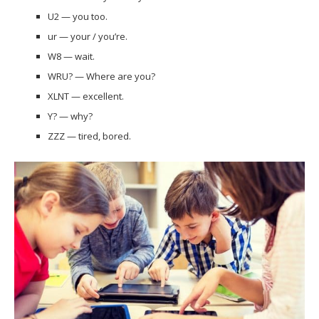
U2 — you too.
ur — your / you’re.
W8 — wait.
WRU? — Where are you?
XLNT — excellent.
Y? — why?
ZZZ — tired, bored.