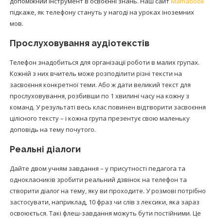
допоміжний інструмент в освоєнні знань. Наш сайт
Mamabook
підкаже, як телефону стануть у нагоді на уроках іноземних
мов.
Прослуховування аудіотекстів
Телефон знадобиться для організації роботи в малих групах.
Кожній з них вчитель може розподілити різні тексти на
засвоєння конкретної теми. Або ж дати великий текст для
прослуховування, розбивши по 1 хвилині часу на кожну з
команд. У результаті весь клас повинен відтворити засвоєння
цілісного тексту – і кожна група презентує свою маленьку
доповідь на тему почутого.
Реальні діалоги
Дайте двом учням завдання – у присутності педагога та
однокласників зробити реальний дзвінок на телефон та
створити діалог на тему, яку ви проходите. У розмові потрібно
застосувати, наприклад, 10 фраз чи слів з лексики, яка зараз
освоюється. Такі флеш-завдання можуть бути постійними. Це