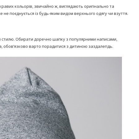
равих кольорів, звичайно ж, виглядають оригінально та
е не поєднується із будь-яким видом верхнього одягу чи взуття.
ання стилю. Обирати доречно шапку з популярними написами,
а, обов’язково варто порадитися з дитиною заздалегідь.