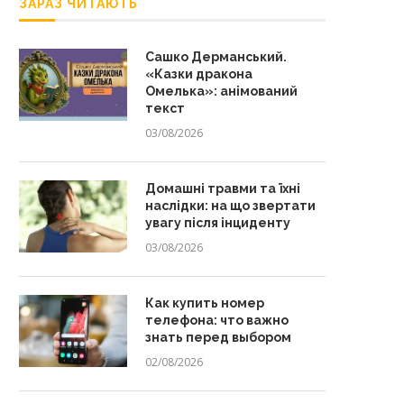
ЗАРАЗ ЧИТАЮТЬ
Сашко Дерманський.
«Казки дракона
Омелька»: анімований
текст
03/08/2026
Домашні травми та їхні
наслідки: на що звертати
увагу після інциденту
03/08/2026
Как купить номер
телефона: что важно
знать перед выбором
02/08/2026