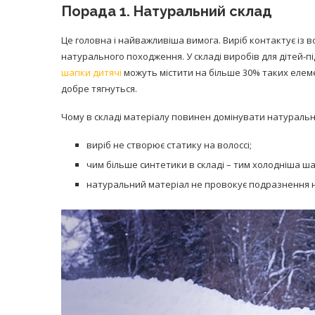
Порада 1. Натуральний склад
Це головна і найважливіша вимога. Виріб контактує із 
натурального походження. У складі виробів для дітей-п
шапки дитячі
можуть містити на більше 30% таких елеме
добре тягнуться.
Чому в складі матеріалу повинен домінувати натураль
виріб не створює статику на волоссі;
чим більше синтетики в складі – тим холодніша ша
натуральний матеріал не провокує подразнення н