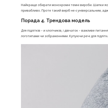
Найкраще обирати монохромні темні вироби. Шапки яск
привабливо. Проте такий виріб не є універсальним, адж
Порада 4. Трендова модель
Для підлітків – и хлопчиків, і дівчаток – важливе пит
логотипами чи зображеннями. Купуючи речі для підлітк