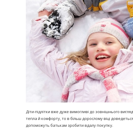
равильно принимать
Лікарі назвали 
льна: никакого кипятка
коронавірусу в
и...
14/Бер/2020
30/Січ/2021
Діти-підлітки вже дуже вимогливі до зовнішнього вигля
тепла й комфорту, то в більш дорослому віці доведеть
допоможуть батькам зробити вдалу покупку.