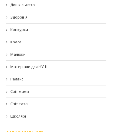
Дошкільнята
Здоров'я
Конкурси
Краса
Малюки
Матеріали для НУШ
Релакс
Світ мами
Світ тата
Школярі