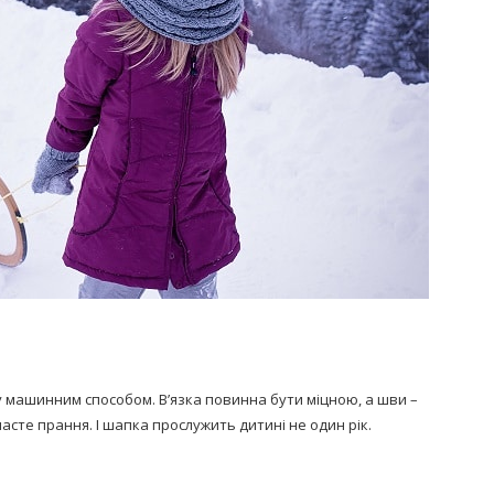
 машинним способом. В’язка повинна бути міцною, а шви –
асте прання. І шапка прослужить дитині не один рік.