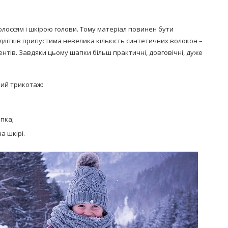
волоссям і шкірою голови. Тому матеріал повинен бути
ідлітків припустима невелика кількість синтетичних волокон –
нтів. Завдяки цьому шапки більш практичні, довговічні, дуже
ний трикотаж:
пка;
а шкірі.