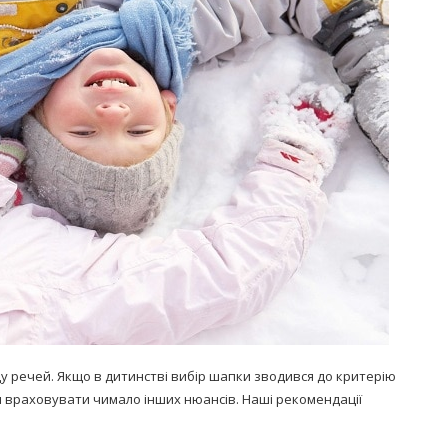
Попробуйте рецепт
симптоми
легендарного супа доктора
 дітей
Моро, который без...
08/Січ/2021
ду речей. Якщо в дитинстві вибір шапки зводився до критерію
ся враховувати чимало інших нюансів. Наші рекомендації