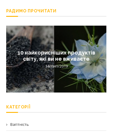
РАДИМО ПРОЧИТАТИ
10 найкорисніших продуктів
Лишай 
світу, які ви не вживаєте
14/Лип/2019
КАТЕГОРІЇ
Вагітність