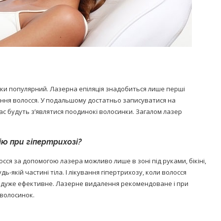
ьки популярний. Лазерна епіляція знадобиться лише перші
лення волосся. У подальшому достатньо записуватися на
вас будуть з’являтися поодинокі волосинки. Загалом лазер
ю при гіпертрихозі?
ся за допомогою лазера можливо лише в зоні під руками, бікіні,
-якій частині тіла. І лікування гіпертрихозу, коли волосся
ож дуже ефективне. Лазерне видалення рекомендоване і при
 волосинок.