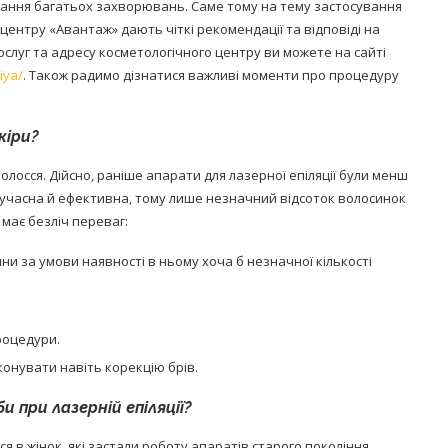
вання багатьох захворювань. Саме тому на тему застосування
 центру «Авантаж» дають чіткі рекомендації та відповіді на
ослуг та адресу косметологічного центру ви можете на сайті
iya/
. Також радимо дізнатися важливі моменти про процедуру
кіри?
олосся. Дійсно, раніше апарати для лазерної епіляції були менш
сучасна й ефективна, тому лише незначний відсоток волосинок
 має безліч переваг:
ни за умови наявності в ньому хоча б незначної кількості
процедури.
онувати навіть корекцію брів.
при лазерній епіляції?
я в жінок, які застали роботу апаратів старого покоління.