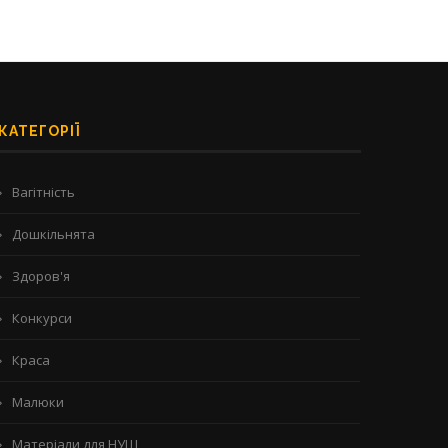
КАТЕГОРІЇ
Вагітність
Дошкільнята
Здоров'я
Конкурси
Краса
Малюки
Матеріали для НУШ