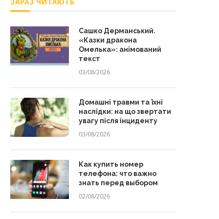
ЗАРАЗ ЧИТАЮТЬ
Сашко Дерманський.
«Казки дракона
Омелька»: анімований
текст
03/08/2026
Домашні травми та їхні
наслідки: на що звертати
увагу після інциденту
03/08/2026
Как купить номер
телефона: что важно
знать перед выбором
02/08/2026