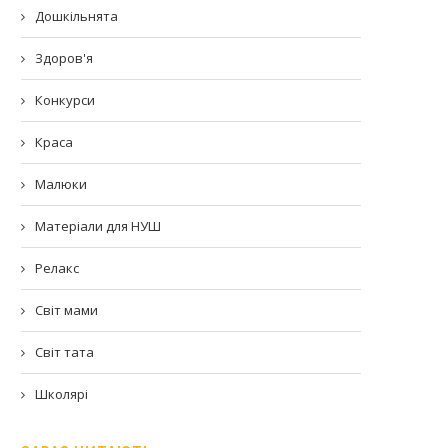
Дошкільнята
Здоров'я
Конкурси
Краса
Малюки
Матеріали для НУШ
Релакс
Світ мами
Світ тата
Школярі