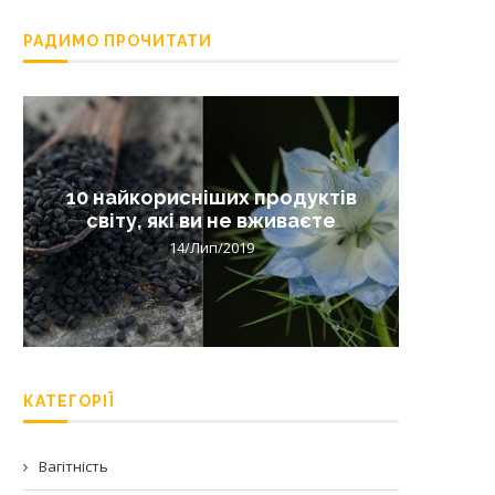
РАДИМО ПРОЧИТАТИ
10 найкорисніших продуктів
Лишай 
світу, які ви не вживаєте
14/Лип/2019
КАТЕГОРІЇ
Вагітність