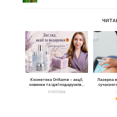
ЧИТА
тку для
Косметика Oriflame – акції,
Лазерна е
д по...
новинки та ідеї подарунків...
сучасного
31/07/2026