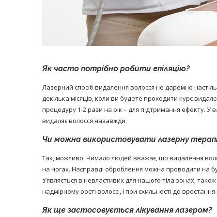
Як часто потрібно робити епіляцію?
Лазерний спосіб видалення волосся не даремно настіл
декілька місяців, коли ви будете проходити курс вида
процедуру 1-2 рази на рік – для підтримання ефекту. У 
видаляє волосся назавжди.
Чи можна використовувати лазерну терапі
Так, можливо. Чимало людей вважає, що видалення волос
на ногах. Насправді оброблення можна проводити на будь
з’являється в невластивих для нашого тіла зонах, так
надмірному рості волоссі, і при схильності до вростання
Як ще застосовується лікування лазером?