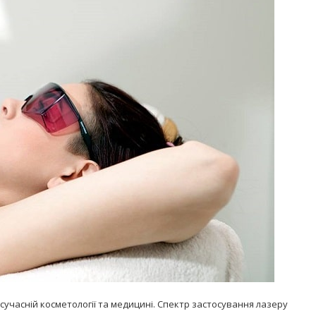
Попробуйте рецепт
симптоми
легендарного супа доктора
 дітей
Моро, который без...
08/Січ/2021
сучасній косметології та медицині. Спектр застосування лазеру