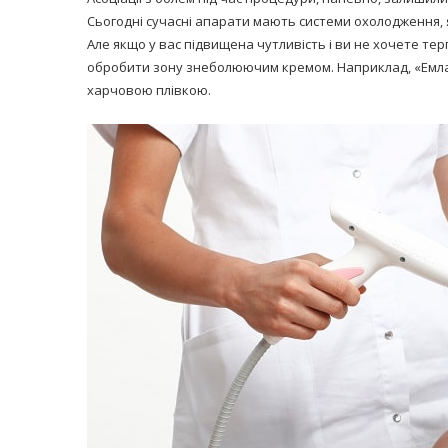
Сьогодні сучасні апарати мають системи охолодження, 
Але якщо у вас підвищена чутливість і ви не хочете тер
обробити зону знеболюючим кремом. Наприклад, «Емла».
харчовою плівкою.