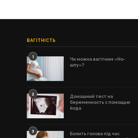
ВАГІТНІСТЬ
1
Чи можна вагітним «Но-
шпу»?
2
Домашний тест на
беременность с помощью
йода
3
Болить голова під час