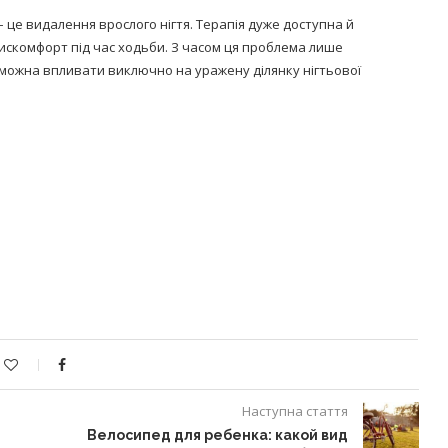
це видалення врослого нігтя. Терапія дуже доступна й
 дискомфорт під час ходьби. З часом ця проблема лише
 можна впливати виключно на уражену ділянку нігтьової
Наступна стаття
Велосипед для ребенка: какой вид