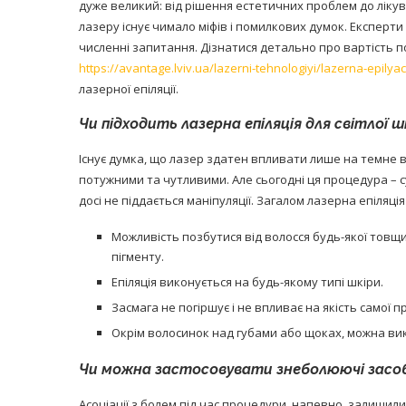
дуже великий: від рішення естетичних проблем до ліку
лазеру існує чимало міфів і помилкових думок. Експерти
численні запитання. Дізнатися детально про вартість п
https://avantage.lviv.ua/lazerni-tehnologiyi/lazerna-epilyac
лазерної епіляції.
Чи підходить лазерна епіляція для світлої ш
Існує думка, що лазер здатен впливати лише на темне в
потужними та чутливими. Але сьогодні ця процедура – 
досі не піддається маніпуляції. Загалом лазерна епіляція
Можливість позбутися від волосся будь-якої товщи
пігменту.
Епіляція виконується на будь-якому типі шкіри.
Засмага не погіршує і не впливає на якість самої 
Окрім волосинок над губами або щоках, можна вик
Чи можна застосовувати знеболюючі засоби 
Асоціації з болем під час процедури, напевно, залишилис