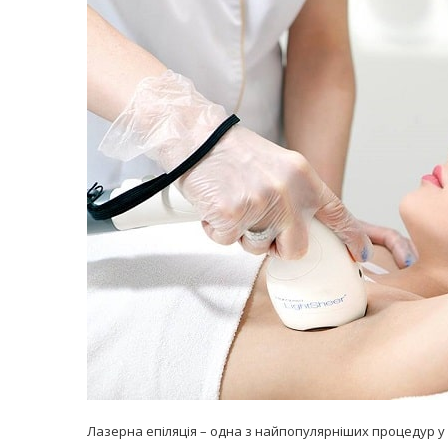
равильно принимать
Лікарі назвали 
льна: никакого кипятка
коронавірусу в
и...
14/Бер/2020
30/Січ/2021
Лазерна епіляція – одна з найпопулярніших процедур у 