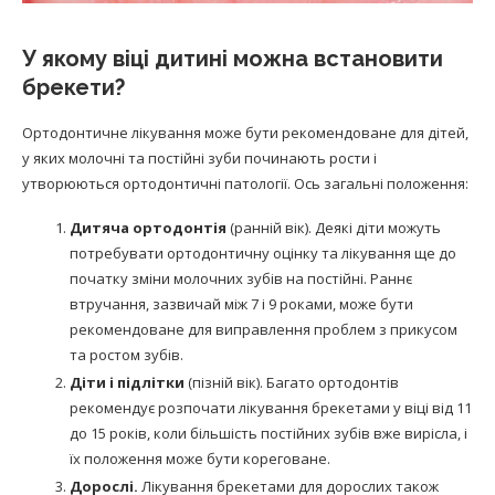
У якому віці дитині можна встановити
брекети?
Ортодонтичне лікування може бути рекомендоване для дітей,
у яких молочні та постійні зуби починають рости і
утворюються ортодонтичні патології. Ось загальні положення:
Дитяча ортодонтія
(ранній вік). Деякі діти можуть
потребувати ортодонтичну оцінку та лікування ще до
початку зміни молочних зубів на постійні. Раннє
втручання, зазвичай між 7 і 9 роками, може бути
рекомендоване для виправлення проблем з прикусом
та ростом зубів.
Діти і підлітки
(пізній вік). Багато ортодонтів
рекомендує розпочати лікування брекетами у віці від 11
до 15 років, коли більшість постійних зубів вже вирісла, і
їх положення може бути кореговане.
Дорослі.
Лікування брекетами для дорослих також