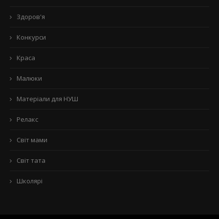
Здоров'я
Конкурси
Краса
Малюки
Матеріали для НУШ
Релакс
Світ мами
Світ тата
Школярі