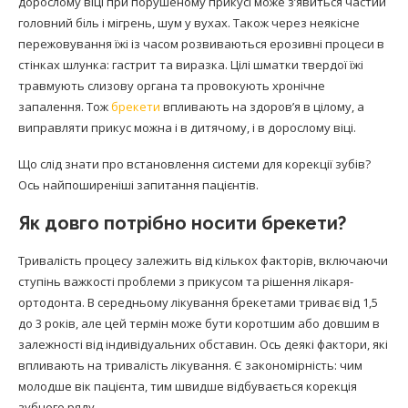
дорослому віці при порушеному прикусі може з’явиться частий
головний біль і мігрень, шум у вухах. Також через неякісне
пережовування їжі із часом розвиваються ерозивні процеси в
стінках шлунка: гастрит та виразка. Цілі шматки твердої їжі
травмують слизову органа та провокують хронічне
запалення. Тож
брекети
впливають на здоров’я в цілому, а
виправляти прикус можна і в дитячому, і в дорослому віці.
Що слід знати про встановлення системи для корекції зубів?
Ось найпоширеніші запитання пацієнтів.
Як довго потрібно носити брекети?
Тривалість процесу залежить від кількох факторів, включаючи
ступінь важкості проблеми з прикусом та рішення лікаря-
ортодонта. В середньому лікування брекетами триває від 1,5
до 3 років, але цей термін може бути коротшим або довшим в
залежності від індивідуальних обставин. Ось деякі фактори, які
впливають на тривалість лікування. Є закономірність: чим
молодше вік пацієнта, тим швидше відбувається корекція
зубного ряду.