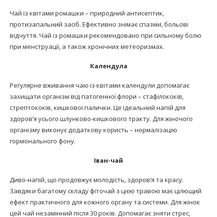
Чай із квітами ромашки – природний антисептик,
протизапальний засіб. Ефективно знімає спазми, больові
відчуття. Чай із ромашки рекомендовано при сильному болю
при менструації, а також хронічних метеоризмах.
Календула
Регулярне вживання чаю із квітами календули допомагає
захищати організм від патогенної флори – стафілококів,
стрептококів, кишкової палички. Це ідеальний напій для
здоров’я усього шлунково-кишкового тракту. Для жіночого
організму виконує додаткову користь – нормалізацію
гормонального фону.
Іван-чай
Диво-напій, що продовжує молодість, здоров’я та красу.
Завдяки багатому складу фіточай з цією травою має цілющий
ефект практичного для кожного органу та системи. Для жінок
цей чай незамінний після 30 років. Допомагає зняти стрес,