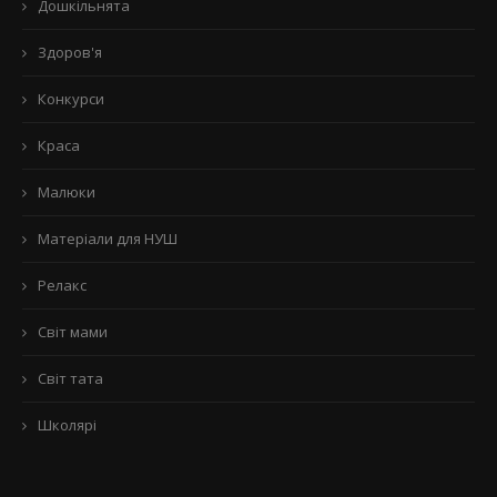
Дошкільнята
Здоров'я
Конкурси
Краса
Малюки
Матеріали для НУШ
Релакс
Світ мами
Світ тата
Школярі