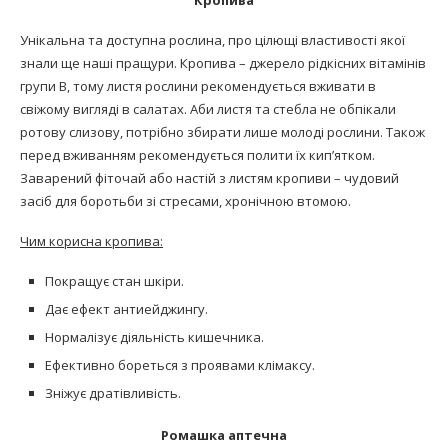
Кропива
Унікальна та доступна рослина, про цілющі властивості якої
знали ще наші пращури. Кропива – джерело рідкісних вітамінів
групи В, тому листя рослини рекомендується вживати в
свіжому вигляді в салатах. Аби листя та стебла не обпікали
ротову слизову, потрібно збирати лише молоді рослини. Також
перед вживанням рекомендується полити їх кип’ятком.
Заварений фіточай або настій з листям кропиви – чудовий
засіб для боротьби зі стресами, хронічною втомою.
Чим корисна кропива:
Покращує стан шкіри.
Дає ефект антиейджингу.
Нормалізує діяльність кишечника.
Ефективно бореться з проявами клімаксу.
Зніжує дратівливість.
Ромашка аптечна