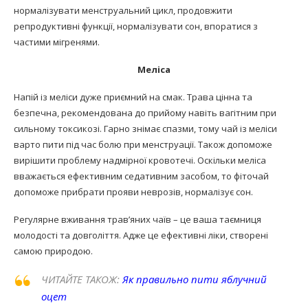
нормалізувати менструальний цикл, продовжити
репродуктивні функції, нормалізувати сон, впоратися з
частими мігренями.
Меліса
Напій із меліси дуже приємний на смак. Трава цінна та
безпечна, рекомендована до прийому навіть вагітним при
сильному токсикозі. Гарно знімає спазми, тому чай із меліси
варто пити під час болю при менструації. Також допоможе
вирішити проблему надмірної кровотечі. Оскільки меліса
вважається ефективним седативним засобом, то фіточай
допоможе прибрати прояви неврозів, нормалізує сон.
Регулярне вживання трав’яних чаїв – це ваша таємниця
молодості та довголіття. Адже це ефективні ліки, створені
самою природою.
ЧИТАЙТЕ ТАКОЖ:
Як правильно пити яблучний
оцет