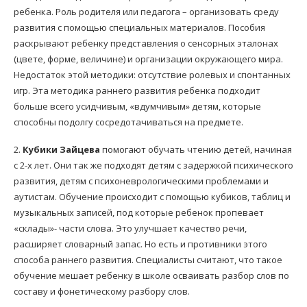
ребенка. Роль родителя или педагога – организовать среду
развития с помощью специальных материалов. Пособия
раскрывают ребенку представления о сенсорных эталонах
(цвете, форме, величине) и организации окружающего мира.
Недостаток этой методики: отсутствие ролевых и спонтанных
игр. Эта методика раннего развития ребенка подходит
больше всего усидчивым, «вдумчивым» детям, которые
способны подолгу сосредотачиваться на предмете.
2.
Кубики Зайцева
помогают обучать чтению детей, начиная
с 2-х лет. Они так же подходят детям с задержкой психического
развития, детям с психоневрологическими проблемами и
аутистам. Обучение происходит с помощью кубиков, таблиц и
музыкальных записей, под которые ребенок пропевает
«склады»- части слова. Это улучшает качество речи,
расширяет словарный запас. Но есть и противники этого
способа раннего развития. Специалисты считают, что такое
обучение мешает ребенку в школе осваивать разбор слов по
составу и фонетическому разбору слов.