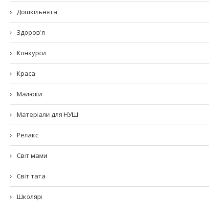
Дошкільнята
Здоров'я
Конкурси
Краса
Малюки
Матеріали для НУШ
Релакс
Світ мами
Світ тата
Школярі