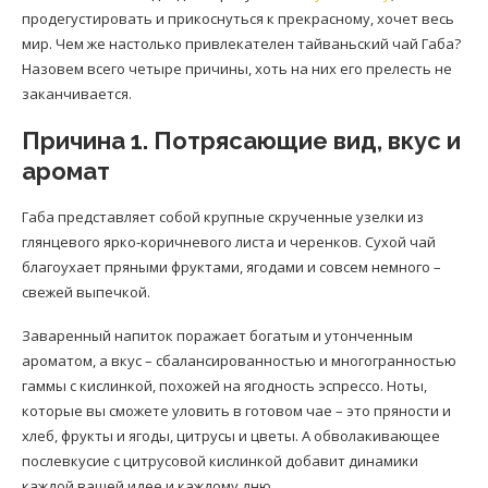
продегустировать и прикоснуться к прекрасному, хочет весь
мир. Чем же настолько привлекателен тайваньский чай Габа?
Назовем всего четыре причины, хоть на них его прелесть не
заканчивается.
Причина 1. Потрясающие вид, вкус и
аромат
Габа представляет собой крупные скрученные узелки из
глянцевого ярко-коричневого листа и черенков. Сухой чай
благоухает пряными фруктами, ягодами и совсем немного –
свежей выпечкой.
Заваренный напиток поражает богатым и утонченным
ароматом, а вкус – сбалансированностью и многогранностью
гаммы с кислинкой, похожей на ягодность эспрессо. Ноты,
которые вы сможете уловить в готовом чае – это пряности и
хлеб, фрукты и ягоды, цитрусы и цветы. А обволакивающее
послевкусие с цитрусовой кислинкой добавит динамики
каждой вашей идее и каждому дню.