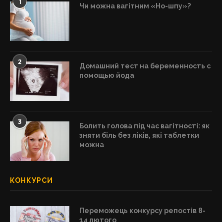
1
Чи можна вагітним «Но-шпу»?
2
Домашний тест на беременность с
помощью йода
3
Болить голова під час вагітності: як
зняти біль без ліків, які таблетки
можна
КОНКУРСИ
Переможець конкурсу репостів 8-
14 лютого