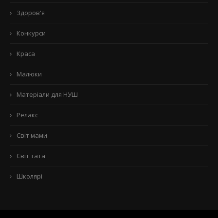
Здоров'я
Конкурси
Краса
Малюки
Матеріали для НУШ
Релакс
Світ мами
Світ тата
Школярі