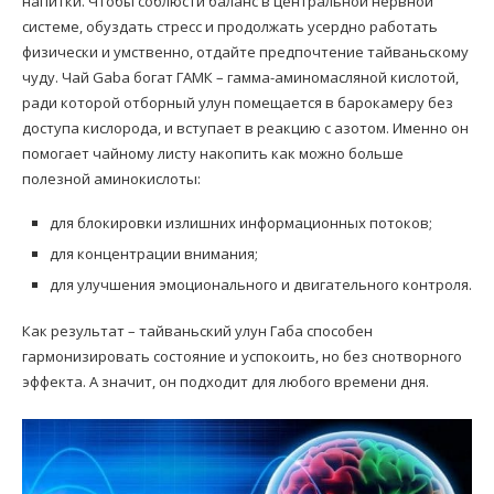
напитки. Чтобы соблюсти баланс в центральной нервной
системе, обуздать стресс и продолжать усердно работать
физически и умственно, отдайте предпочтение тайваньскому
чуду. Чай Gaba богат ГАМК – гамма-аминомасляной кислотой,
ради которой отборный улун помещается в барокамеру без
доступа кислорода, и вступает в реакцию с азотом. Именно он
помогает чайному листу накопить как можно больше
полезной аминокислоты:
для блокировки излишних информационных потоков;
для концентрации внимания;
для улучшения эмоционального и двигательного контроля.
Как результат – тайваньский улун Габа способен
гармонизировать состояние и успокоить, но без снотворного
эффекта. А значит, он подходит для любого времени дня.