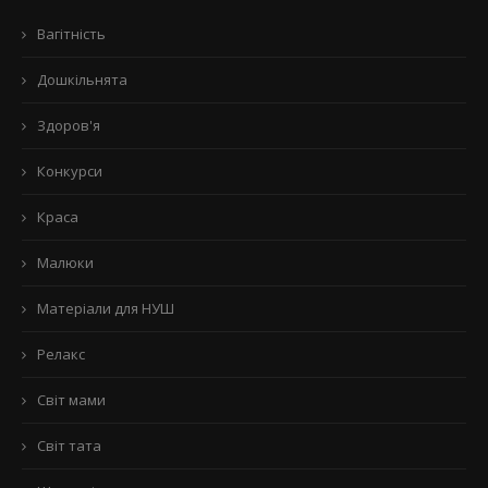
Вагітність
Дошкільнята
Здоров'я
Конкурси
Краса
Малюки
Матеріали для НУШ
Релакс
Світ мами
Світ тата