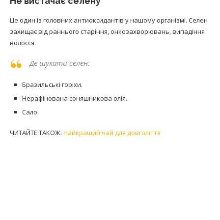
Не вистачає селену
Це один із головних антиоксидантів у нашому організмі. Селен
захищає від раннього старіння, онкозахворювань, випадіння
волосся.
Де шукати селен:
Бразильські горіхи.
Нерафінована соняшникова олія.
Сало.
ЧИТАЙТЕ ТАКОЖ:
Найкращий чай для довголіття