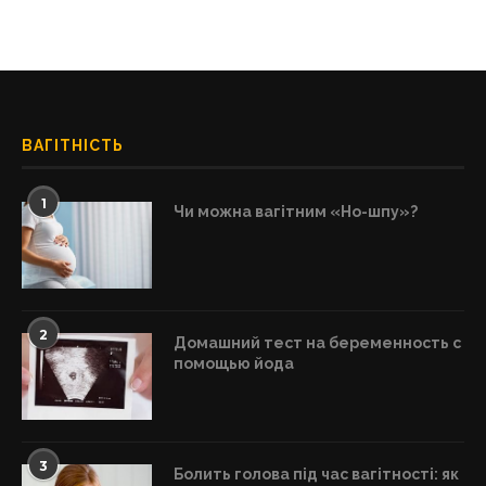
ВАГІТНІСТЬ
1
Чи можна вагітним «Но-шпу»?
2
Домашний тест на беременность с
помощью йода
3
Болить голова під час вагітності: як