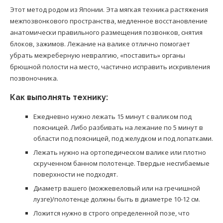
Этот метод родом из Японии. Эта мягкая техника растяжения
межпозвонкового пространства, медленное восстановление
анатомически правильного размещения позвонков, снятия
блоков, зажимов. Лежание на валике отлично помогает
убрать межреберную невралгию, «поставить» органы
брюшной полости на место, частично исправить искривления
позвоночника.
Как выполнять технику:
Ежедневно нужно лежать 15 минут с валиком под
поясницей. Либо разбивать на лежание по 5 минут в
области под поясницей, под желудком и под лопатками.
Лежать нужно на ортопедическом валике или плотно
скрученном банном полотенце. Твердые несгибаемые
поверхности не подходят.
Диаметр вашего (можжевеловый или на гречишной
лузге)/полотенце должны быть в диаметре 10-12 см.
Ложится нужно в строго определенной позе, что