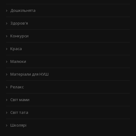
Дошкільнята
Здоров'я
Конкурси
Краса
Малюки
Матеріали для НУШ
Релакс
Світ мами
Світ тата
Школярі