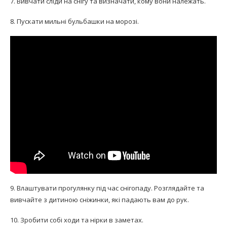
7. Вивчати сліди на снігу та визначати, кому вони належать.
8. Пускати мильні бульбашки на морозі.
9. Влаштувати прогулянку під час снігопаду. Розглядайте та
вивчайте з дитиною сніжинки, які падають вам до рук.
10. Зробити собі ходи та нірки в заметах.