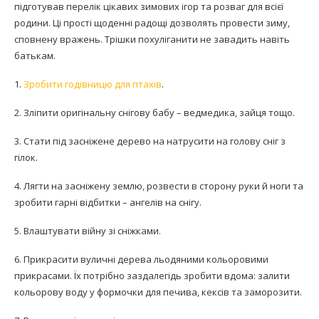
підготував перелік цікавих зимових ігор та розваг для всієї
родини. Ці прості щоденні радощі дозволять провести зиму,
сповнену вражень. Трішки похуліганити не завадить навіть
батькам.
1.
Зробити годівницю для птахів
.
2. Зліпити оригінальну снігову бабу – ведмедика, зайця тощо.
3. Стати під засніжене дерево на натрусити на голову сніг з
гілок.
4. Лягти на засніжену землю, розвести в сторону руки й ноги та
зробити гарні відбитки – ангелів на снігу.
5. Влаштувати війну зі сніжками.
6. Прикрасити вуличні дерева льодяними кольоровими
прикрасами. Їх потрібно заздалегідь зробити вдома: залити
кольорову воду у формочки для печива, кексів та заморозити.