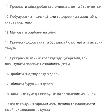
11. Прокласти сліди, роблячи стежинки, а потім бігати по них.
12. Побудувати з іншими дітьми та дорослими масштабну
снігову фортецю.
13. Малювати фарбами на снігу.
14. Принести додому сніг та бурульки й спостерігати, як вони
тануть.
15. Прикрасити ялинки коло під’їзду цукерками, аби
влаштувати сюрприз незнайомим дітям.
16. Зробити льодяну гірку в дворі.
17. Збивати бурульки з дерев.
18. Залишити кумедні візерунки на засніжених машинах.
19. Взяти кржуки з гарячим чаєм, печиво та влаштувати
сімейне чаювання на вулиці.