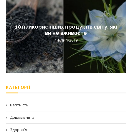
10 найкорисніших продуктів світу, які
ви не вживаєте
14/Лип/2019
КАТЕГОРІЇ
Вагітність
Дошкільнята
Здоров'я