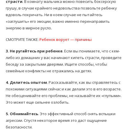
страсти
. В комнату мальчика можно повесить боксерскую
грушу, в случае крайнего недовольства позвольте ребенку
вдоволь покричать. Ни в коем случае не пытайтесь
«заглушить» его эмоции, важно именно перенаправить
энергию в мирное русло.
СМОТРИТЕ ТАКЖЕ:
Ребенок ворует — причины
3. Не ругайтесь при ребенке
. Если вы понимаете, что с кем-
либо из домашних у вас начинают кипеть страсти, проведите
беседу за закрытыми дверями. Ищите способы, чтобы
семейные конфликты не отражались на детях.
4. Делитесь опытом
. Рассказывайте, как вы справляетесь с
похожими ситуациями сейчас и как делали это в его возрасте.
Не обесценивайте его проблемы, не называйте их «глупыми».
Это может еще сильнее озлобить.
5. Обнимайтесь
. Это эффективный способ снять вспышки
агрессии. Спустя некоторое время это даст ощущение
безопасности.