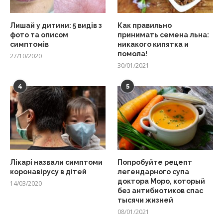
Лишай у дитини: 5 видів з
Как правильно
фото та описом
принимать семена льна:
симптомів
никакого кипятка и
помола!
27/10/2020
30/01/2021
4
5
Лікарі назвали симптоми
Попробуйте рецепт
коронавірусу в дітей
легендарного супа
доктора Моро, который
14/03/2020
без антибиотиков спас
тысячи жизней
08/01/2021