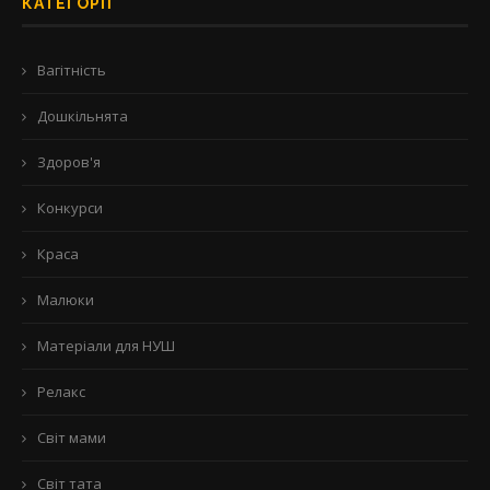
КАТЕГОРІЇ
Вагітність
Дошкільнята
Здоров'я
Конкурси
Краса
Малюки
Матеріали для НУШ
Релакс
Світ мами
Світ тата