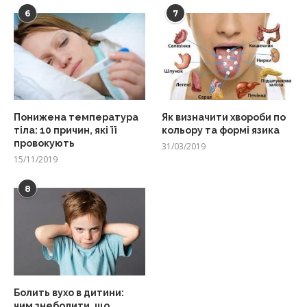
6
7
Понижена температура
Як визначити хвороби по
тіла: 10 причин, які її
кольору та формі язика
провокують
31/03/2019
15/11/2019
8
Болить вухо в дитини:
чим знеболити, що